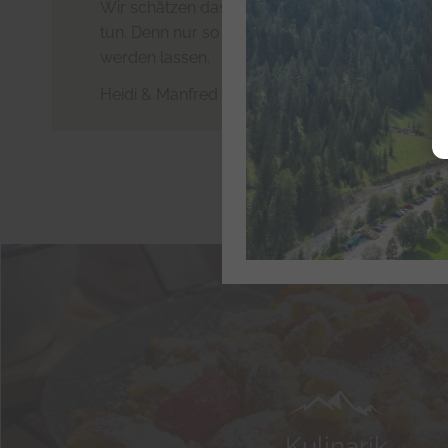
Wir schätzen das Leben hier und haben große
tun. Denn nur so können wir die Gern.ALM zu
werden lassen.
Heidi & Manfred mit Johannes, Melanie, Floria
Kulinarik