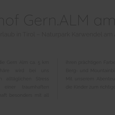
hof Gern.ALM a
laub in Tirol – Naturpark Karwendel am
 die Gern Alm ca. 5 km
ihren prächtigen Farb
sphäre wird bei uns
Berg- und Mountainb
 alltäglichen Stress
Mit unserem Abenteue
einer traumhaften
die Kinder zum richtig
ft besonders mit all