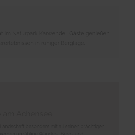
rnt im Naturpark Karwendel. Gäste genießen
erlebnissen in ruhiger Berglage.
 am Achensee
ndschaft besonders mit all seinen prächtigen
 werden unzählige Wander-, Berg- und