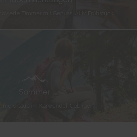
novierte Zimmer mit Genuss-ALM.Frühstück
 alle
Dauer
Host
re-
2 Jahr(e)
.google.com
D,
6 Monat(e)
.google.com
 und
Dauer
Host
en.
Dauer
Host
hert die
2 Jahr(e)
.youtube.com
rung
1 Monat(e)
.google.com
ge
13 Monat(e)
gernalm.at
lungen für YouTube.
, wie
chte
ucht, die
179 Tag(e)
.youtube.com
Sommer
oder
auf Seiten mit
6 Monat(e)
gernalm.at
e-Videos zu schätzen.
mmerurlaub im Karwendel-Gebirge.
d.h.
riert eine eindeutige ID,
Session
.youtube.com
such
Videos von YouTube, die
n hat, zu behalten.
30 Minute(n)
gernalm.at
riert eine eindeutige ID,
Persistent
.youtube.com
en