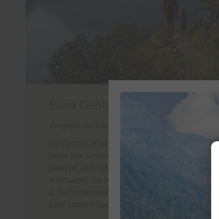
Eure Gastgeber
Vergesst nicht euch eine Auszeit zu nehmen….
Die Gern.ALM ist seit über 100 Jahren das Zuha
leben hier und lieben unsere Lage in den Bergen
bewirtet jetzt schon unsere lieben Gäste und F
ausmacht? Die Menschen, die Qualität, die Natu
& die heimelige Atmosphäre.
"Griaß di":
Wie es i
über 1000m Seehöhe reicht das
"DU"
vollkomm