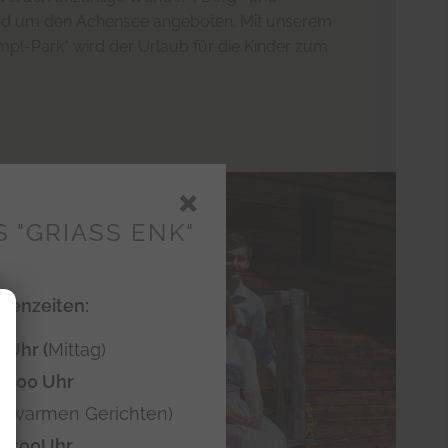
nd um den Achensee angeboten. Mit unserem
mpl-Park“ wird der Urlaub für die Kinder zum
×
 "GRIASS ENK"
henzeiten:
0 Uhr (
Mittag)
18:00 Uhr
t warmen Gerichten)
20:00
Uhr