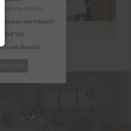
rvierung erbeten)
m Restaurant möglich*
 RUHETAG
uf Euren Besuch!
mmer 2026
Dauer
Host
1 Jahr(e)
gernalm.at
Dauer
Host
n
Session
gernalm.at
 zu
Almübernachtungen