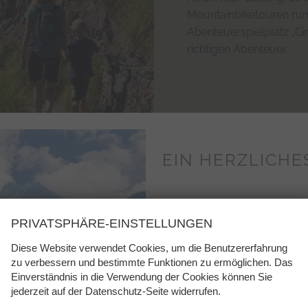
Mountainbiketouren ru
Abenteuerspielplatz „Gi
richtigen Abenteuer.
EIN HERZLICHES
use unserer Familie, wir
unsere Küc
. Die vierte Generation
PRIVATSPHÄRE-EINSTELLUNGEN
reunde. Was uns
11:00 bis 15:0
Diese Website verwendet Cookies, um die Benutzererfahrung
r, die Bodenständigkeit
15:00 bis 
zu verbessern und bestimmte Funktionen zu ermöglichen. Das
n Tirol so schön heißt -
Einverständnis in die Verwendung der Cookies können Sie
(Nachmittagskarte mi
en :-)
jederzeit auf der Datenschutz-Seite widerrufen.
18:00 bis 