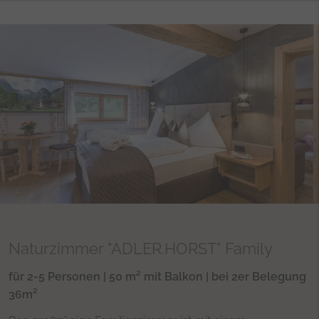
des Benutzers für den Vi
eingebetteten YouTube-V
yt-remote-connected-devices
Dieses Cookie speichert
des Benutzers für den Vi
eingebetteten YouTube-V
yt-remote-device-id
Dieses Cookie speichert
des Benutzers für den Vi
eingebetteten YouTube-V
yt-remote-fast-check-period
Dieses Cookie speichert
des Benutzers für den Vi
eingebetteten YouTube-V
yt-remote-session-app
Dieses Cookie speichert
des Benutzers für den Vi
eingebetteten YouTube-V
Naturzimmer "ADLER.HORST" Family
yt-remote-session-name
Dieses Cookie speichert
für 2-5 Personen | 50 m² mit Balkon | bei 2er Belegung
des Benutzers für den Vi
36m²
eingebetteten YouTube-V